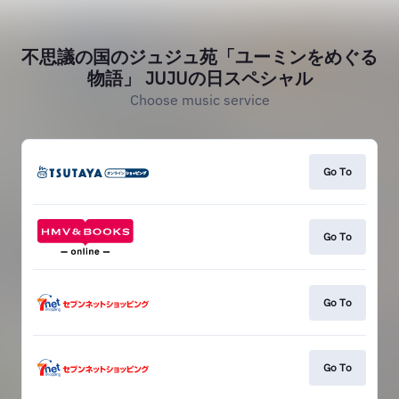
不思議の国のジュジュ苑「ユーミンをめぐる
物語」 JUJUの日スペシャル
Choose music service
Go To
Go To
Go To
Go To