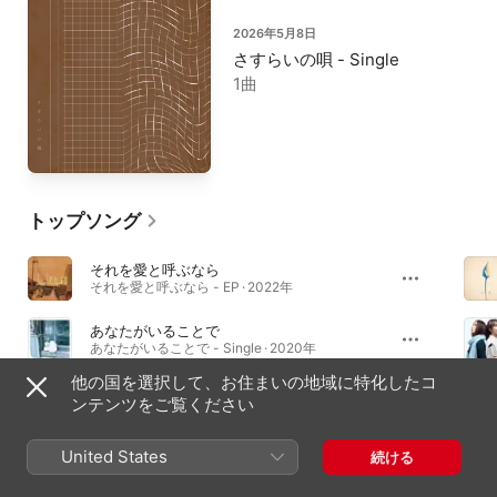
2026年5月8日
さすらいの唄 - Single
1曲
トップソング
それを愛と呼ぶなら
それを愛と呼ぶなら - EP · 2022年
あなたがいることで
あなたがいることで - Single · 2020年
他の国を選択して、お住まいの地域に特化したコ
プロローグ
ンテンツをご覧ください
オリオンブルー (Special Edition) · 2018年
United States
続ける
アルバム