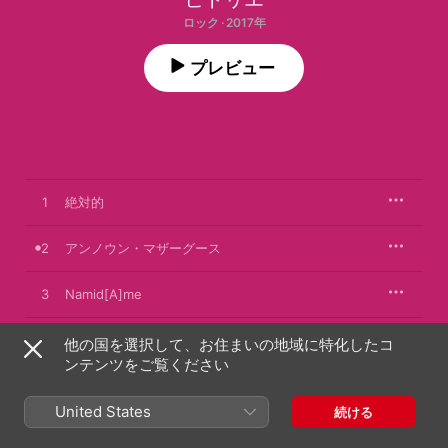
ロック · 2017年
プレビュー
1
絶対的
2
アンノウン・マザーグース
3
Namid[A]me
4
Loveless
他の国を選択して、お住まいの地域に特化したコ
ンテンツをご覧ください
5
ソシアルクロック
United States
続ける
6
NAI.