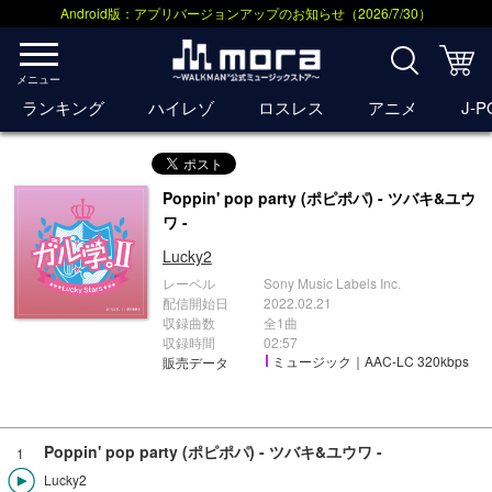
Android版：アプリバージョンアップのお知らせ（2026/7/30）
メニュー
ランキング
ハイレゾ
ロスレス
アニメ
J-
Poppin' pop party (ポピポパ) - ツバキ&ユウ
ワ -
Lucky2
レーベル
Sony Music Labels Inc.
配信開始日
2022.02.21
収録曲数
全1曲
収録時間
02:57
ミュージック｜AAC-LC 320kbps
販売データ
Poppin' pop party (ポピポパ) - ツバキ&ユウワ -
1
Lucky2