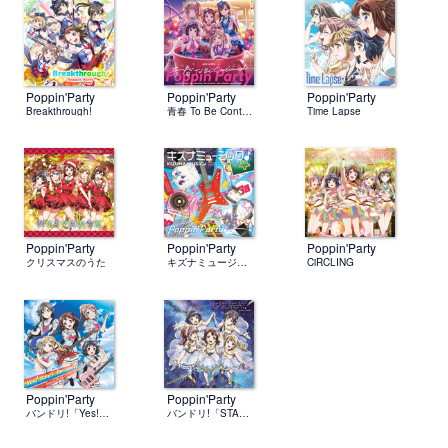
Poppin'Party
Poppin'Party
Poppin'Party
Breakthrough!
青春 To Be Continued
Time Lapse
Poppin'Party
Poppin'Party
Poppin'Party
クリスマスのうた
キズナミュージック♪
CiRCLING
Poppin'Party
Poppin'Party
バンドリ!「Yes! BanG_Dream!」
バンドリ!「STAR BEAT!～ホシノコドウ～」