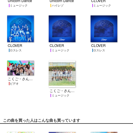
Unicorn Dance
Unicorn Dance
CLOVER
ミュージック
ハイレゾ
ミュージック
CLOVER
CLOVER
CLOVER
ロスレス
ミュージック
ロスレス
こくご・さんすう・りか・恋愛！
ビデオ
こくご・さんすう・りか・恋愛！
ミュージック
この曲を買った人はこんな曲も買っています