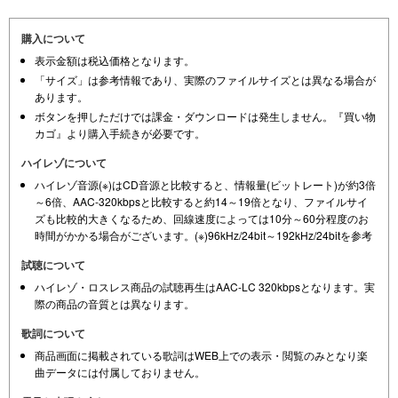
購入について
表示金額は税込価格となります。
「サイズ」は参考情報であり、実際のファイルサイズとは異なる場合が
あります。
ボタンを押しただけでは課金・ダウンロードは発生しません。『買い物
カゴ』より購入手続きが必要です。
ハイレゾについて
ハイレゾ音源(※)はCD音源と比較すると、情報量(ビットレート)が約3倍
～6倍、AAC-320kbpsと比較すると約14～19倍となり、ファイルサイ
ズも比較的大きくなるため、回線速度によっては10分～60分程度のお
時間がかかる場合がございます。(※)96kHz/24bit～192kHz/24bitを参考
試聴について
ハイレゾ・ロスレス商品の試聴再生はAAC-LC 320kbpsとなります。実
際の商品の音質とは異なります。
歌詞について
商品画面に掲載されている歌詞はWEB上での表示・閲覧のみとなり楽
曲データには付属しておりません。