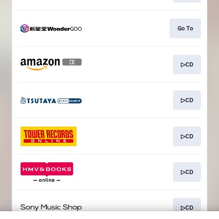
Go To
▷CD
▷CD
▷CD
▷CD
▷CD